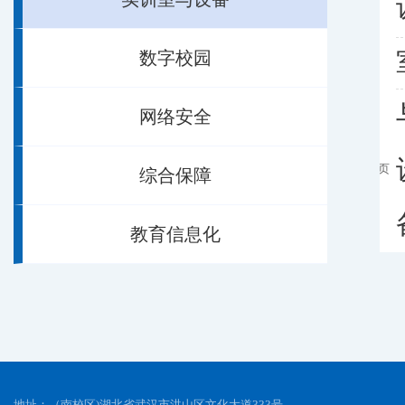
数字校园
网络安全
每
页
14
记
第一页
综合保障
录
<<上一
页
总
页
下一页
码
1
/
1
教育信息化
共
2
记
>>
尾页
录
跳转
到
地址：（南校区)湖北省武汉市洪山区文化大道333号